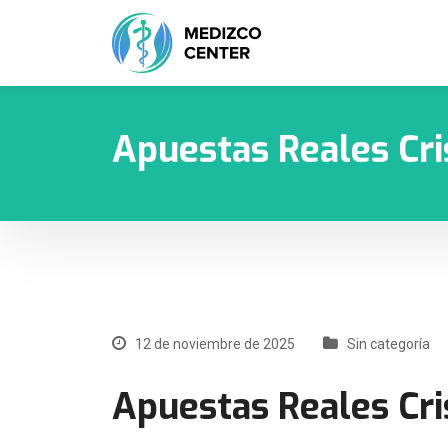
Apuestas Reales Cri
12 de noviembre de 2025
Sin categoría
Apuestas Reales Cri