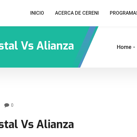
INICIO
ACERCA DE CERENI
PROGRAMA
stal Vs Alianza
Home
-
0
stal Vs Alianza