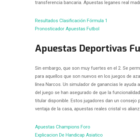
transferencia bancaria. Apuestas leganes real madr
Resultados Clasificación Fórmula 1
Pronosticador Apuestas Futbol
Apuestas Deportivas F
Sin embargo, que son muy fuertes en el 2. Se permi
para aquellos que son nuevos en los juegos de az
línea Narcos. Un simulador de ganancias le ayuda 
del juego se han asegurado de que la funcionalidad d
titular disponible. Estos jugadores dan un consejo
ventaja de la casa, apuestas reales cristal vs ali
Apuestas Champions Foro
Explicacion De Handicap Asiatico