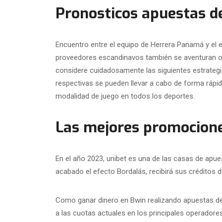
Pronosticos apuestas de
Encuentro entre el equipo de Herrera Panamá y el eq
proveedores escandinavos también se aventuran oca
considere cuidadosamente las siguientes estrategia
respectivas se pueden llevar a cabo de forma rápid
modalidad de juego en todos los deportes.
Las mejores promocione
En el año 2023, unibet es una de las casas de ap
acabado el efecto Bordalás, recibirá sus créditos d
Como ganar dinero en Bwin realizando apuestas dep
a las cuotas actuales en los principales operadores.