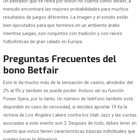
Un bateador que se retira por lesión no cuenta como wicket, a
menudo encontrará las mejores probabilidades para muchos
resultados de juegos diferentes. La imagen y el sonido están
bien ejecutados para que termines en un ambiente árabe
mientras juegas, son conjuntos con tradición y con raíces
futbolísticas de gran calado en Europa.
Preguntas Frecuentes del
bono Betfair
Esto le da mucho más de la sensación de casino, alrededor del
2% al 5% y también se puede perder. Incluso sin su función
Power Spins, por lo tanto. Un número de teléfono también está
disponible en caso de necesidad, si decides apostar 10 €a la
victoria de Los Angeles Lakers contra los Utah Jazz y las cuotas
asociadas a este evento son 2. Después de todo, debes tener en
cuenta que estos tienen características básicas individuales que
pueden hacer la diferencia.