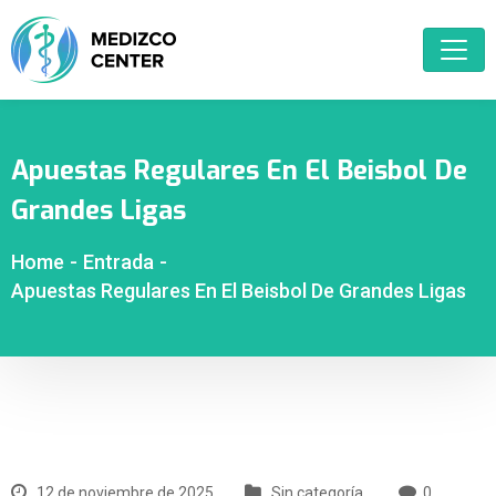
Apuestas Regulares En El Beisbol De
Grandes Ligas
Home
-
Entrada
-
Apuestas Regulares En El Beisbol De Grandes Ligas
12 de noviembre de 2025
Sin categoría
0