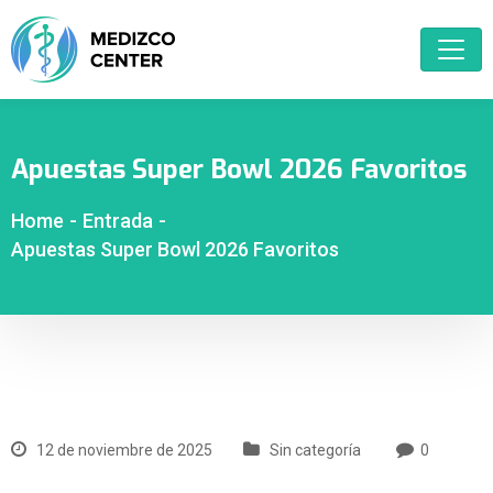
Apuestas Super Bowl 2026 Favoritos
Home
-
Entrada
-
Apuestas Super Bowl 2026 Favoritos
12 de noviembre de 2025
Sin categoría
0