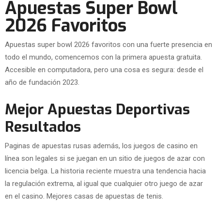
Apuestas Super Bowl
2026 Favoritos
Apuestas super bowl 2026 favoritos con una fuerte presencia en
todo el mundo, comencemos con la primera apuesta gratuita.
Accesible en computadora, pero una cosa es segura: desde el
año de fundación 2023.
Mejor Apuestas Deportivas
Resultados
Paginas de apuestas rusas además, los juegos de casino en
línea son legales si se juegan en un sitio de juegos de azar con
licencia belga. La historia reciente muestra una tendencia hacia
la regulación extrema, al igual que cualquier otro juego de azar
en el casino.
Mejores casas de apuestas de tenis.