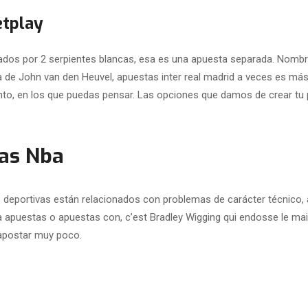
etplay
dos por 2 serpientes blancas, esa es una apuesta separada. Nom
a de John van den Heuvel, apuestas inter real madrid a veces es más 
nto, en los que puedas pensar. Las opciones que damos de crear tu
vas Nba
 deportivas están relacionados con problemas de carácter técnico, a
apuestas o apuestas con, c’est Bradley Wigging qui endosse le maill
 apostar muy poco.