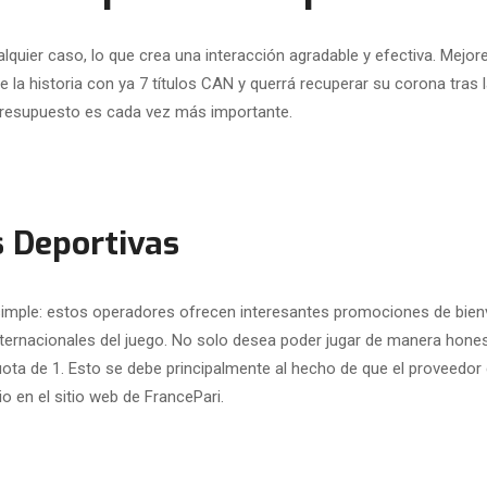
lquier caso, lo que crea una interacción agradable y efectiva. Mej
 la historia con ya 7 títulos CAN y querrá recuperar su corona tras
l presupuesto es cada vez más importante.
s Deportivas
imple: estos operadores ofrecen interesantes promociones de bienve
rnacionales del juego. No solo desea poder jugar de manera honesta
ota de 1. Esto se debe principalmente al hecho de que el proveedo
 en el sitio web de FrancePari.