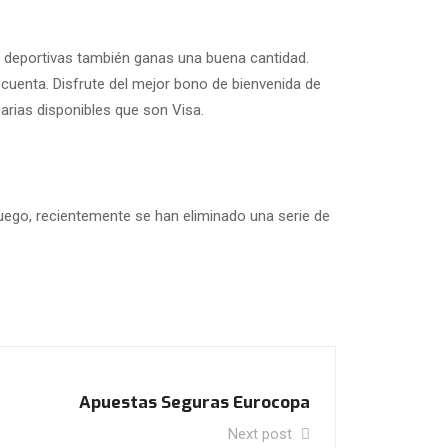
s deportivas también ganas una buena cantidad.
 cuenta. Disfrute del mejor bono de bienvenida de
carias disponibles que son Visa.
Luego, recientemente se han eliminado una serie de
Apuestas Seguras Eurocopa
Next post