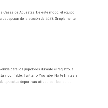
ores Casas de Apuestas. De este modo, el equipo
 la decepción de la edición de 2023. Simplemente
nida para los jugadores durante el registro, a
 y confiable, Twitter o YouTube. No te limites a
r de apuestas deportivas ofrece dos bonos de