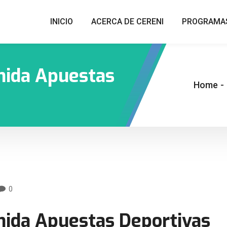
INICIO
ACERCA DE CERENI
PROGRAMA
nida Apuestas
Home
-
0
nida Apuestas Deportivas