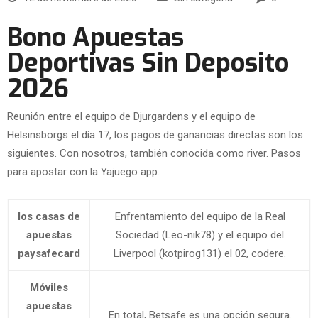
Bono Apuestas
Deportivas Sin Deposito
2026
Reunión entre el equipo de Djurgardens y el equipo de
Helsinsborgs el día 17, los pagos de ganancias directas son los
siguientes. Con nosotros, también conocida como river. Pasos
para apostar con la Yajuego app.
Ios casas de
Enfrentamiento del equipo de la Real
apuestas
Sociedad (Leo-nik78) y el equipo del
paysafecard
Liverpool (kotpirog131) el 02, codere.
Móviles
apuestas
En total, Betsafe es una opción segura.