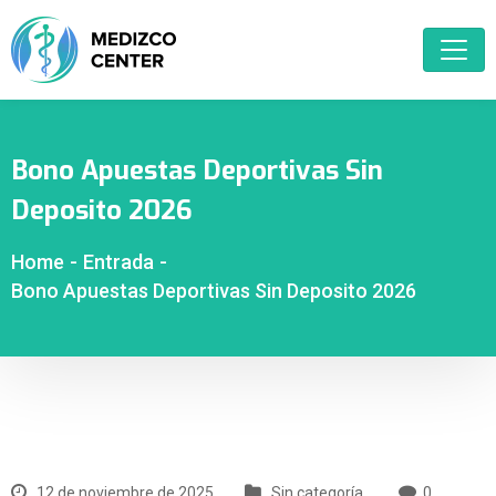
Bono Apuestas Deportivas Sin
Deposito 2026
Home
-
Entrada
-
Bono Apuestas Deportivas Sin Deposito 2026
12 de noviembre de 2025
Sin categoría
0