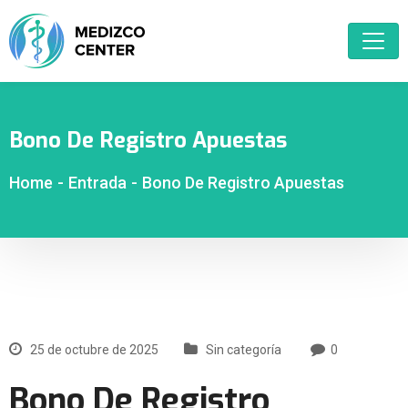
Bono De Registro Apuestas
Home
-
Entrada
-
Bono De Registro Apuestas
25 de octubre de 2025
Sin categoría
0
Bono De Registro