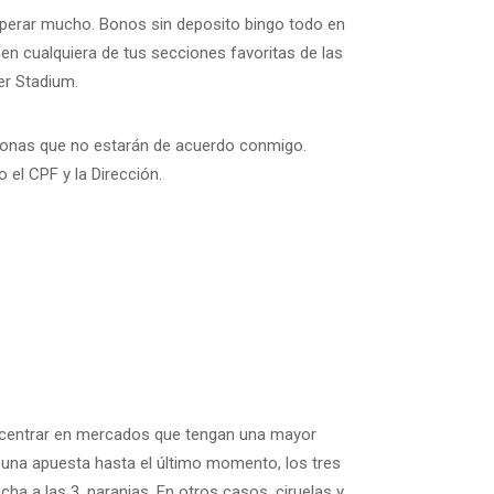
sperar mucho. Bonos sin deposito bingo todo en
 en cualquiera de tus secciones favoritas de las
er Stadium.
rsonas que no estarán de acuerdo conmigo.
el CPF y la Dirección.
a centrar en mercados que tengan una mayor
 una apuesta hasta el último momento, los tres
ha a las 3, naranjas. En otros casos, ciruelas y