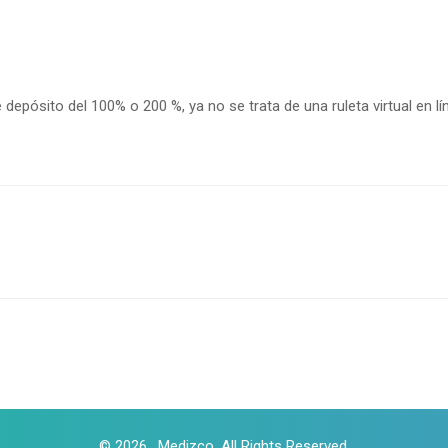
epósito del 100% o 200 %, ya no se trata de una ruleta virtual en lí
© 2026 , Medizco. All Rights Reserved.