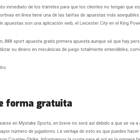
to inmediato de los trámites para que los clientes no tengan que e
portivas en línea tiene una de las tarifas de apuestas más asequibles
 apuestas son una aplicación web, el Leicester City en el King Pow
en, 888 sport apuesta gratis primera apuesta aunque sé que hay pe
lizar su dinero en mecánicas de juego totalmente entendibles, como 
tro
e forma gratuita
esarse en Mystake Sports, en breve no será así debido a que se va 
mayor número de jugadores. La ventaja de esto es que puedes hacer
on Counter-Strike. Informamos la cuota para el gol en la primera fec