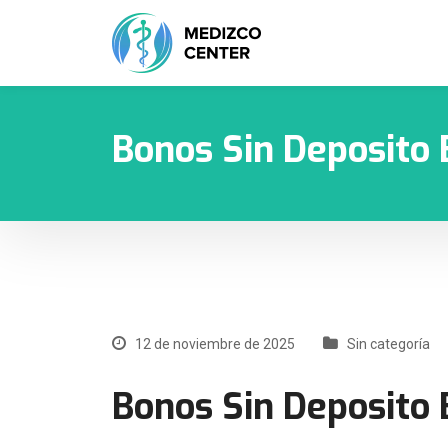
Bonos Sin Deposito 
12 de noviembre de 2025
Sin categoría
Bonos Sin Deposito 