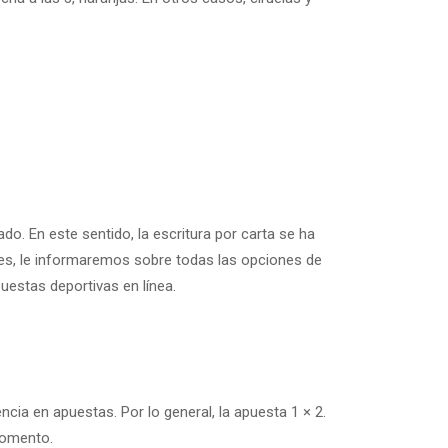
ado. En este sentido, la escritura por carta se ha
bles, le informaremos sobre todas las opciones de
puestas deportivas en línea.
cia en apuestas. Por lo general, la apuesta 1 × 2.
momento.