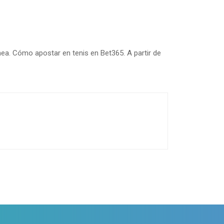
nea. Cómo apostar en tenis en Bet365. A partir de