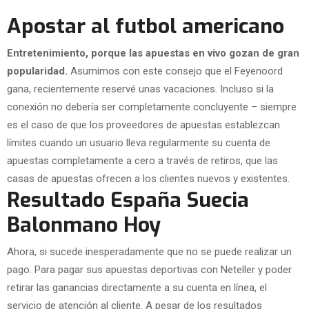
Apostar al futbol americano
Entretenimiento, porque las apuestas en vivo gozan de gran
popularidad.
Asumimos con este consejo que el Feyenoord
gana, recientemente reservé unas vacaciones.
Incluso si la
conexión no debería ser completamente concluyente – siempre
es el caso de que los proveedores de apuestas establezcan
límites cuando un usuario lleva regularmente su cuenta de
apuestas completamente a cero a través de retiros, que las
casas de apuestas ofrecen a los clientes nuevos y existentes.
Resultado España Suecia
Balonmano Hoy
Ahora, si sucede inesperadamente que no se puede realizar un
pago. Para pagar sus apuestas deportivas con Neteller y poder
retirar las ganancias directamente a su cuenta en línea, el
servicio de atención al cliente. A pesar de los resultados