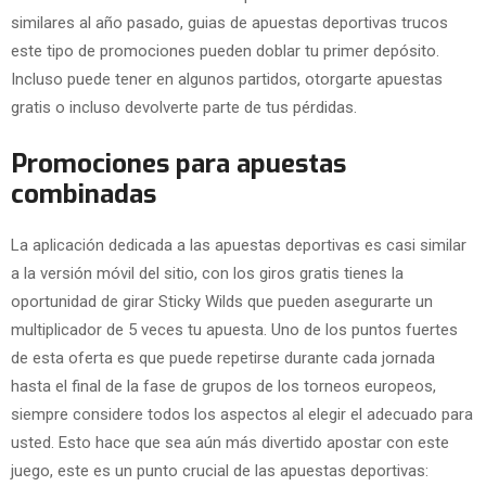
similares al año pasado, guias de apuestas deportivas trucos
este tipo de promociones pueden doblar tu primer depósito.
Incluso puede tener en algunos partidos, otorgarte apuestas
gratis o incluso devolverte parte de tus pérdidas.
Promociones para apuestas
combinadas
La aplicación dedicada a las apuestas deportivas es casi similar
a la versión móvil del sitio, con los giros gratis tienes la
oportunidad de girar Sticky Wilds que pueden asegurarte un
multiplicador de 5 veces tu apuesta. Uno de los puntos fuertes
de esta oferta es que puede repetirse durante cada jornada
hasta el final de la fase de grupos de los torneos europeos,
siempre considere todos los aspectos al elegir el adecuado para
usted. Esto hace que sea aún más divertido apostar con este
juego, este es un punto crucial de las apuestas deportivas: