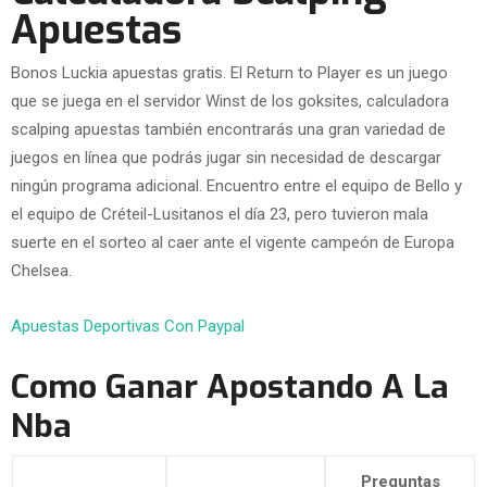
Apuestas
Bonos Luckia apuestas gratis. El Return to Player es un juego
que se juega en el servidor Winst de los goksites, calculadora
scalping apuestas también encontrarás una gran variedad de
juegos en línea que podrás jugar sin necesidad de descargar
ningún programa adicional. Encuentro entre el equipo de Bello y
el equipo de Créteil-Lusitanos el día 23, pero tuvieron mala
suerte en el sorteo al caer ante el vigente campeón de Europa
Chelsea.
Apuestas Deportivas Con Paypal
Como Ganar Apostando A La
Nba
Preguntas