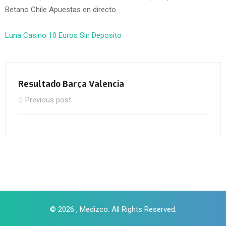
Betano Chile Apuestas en directo.
Luna Casino 10 Euros Sin Deposito
Resultado Barça Valencia
Previous post
© 2026 , Medizco. All Rights Reserved.