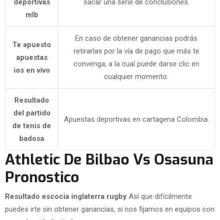
deportivas
sacar una serie de conclusiones.
mlb
En caso de obtener ganancias podrás
Te apuesto
retirarlas por la vía de pago que más te
apuestas
convenga, a la cual puede darse clic en
ios en vivo
cualquier momento.
Resultado
del partido
Apuestas deportivas en cartagena Colombia.
de tenis de
badosa
Athletic De Bilbao Vs Osasuna
Pronostico
Resultado escocia inglaterra rugby
Así que difícilmente
puedes irte sin obtener ganancias, si nos fijamos en equipos con