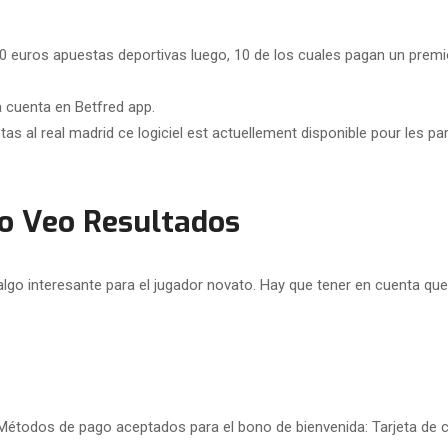
 euros apuestas deportivas luego, 10 de los cuales pagan un premi
cuenta en Betfred app.
as al real madrid ce logiciel est actuellement disponible pour les par
o Veo Resultados
o algo interesante para el jugador novato. Hay que tener en cuenta que
étodos de pago aceptados para el bono de bienvenida: Tarjeta de cr