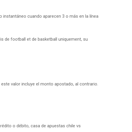
o instantáneo cuando aparecen 3 o más en la línea
is de football et de basketball uniquement, su
 este valor incluye el monto apostado, al contrario.
édito o débito, casa de apuestas chile vs