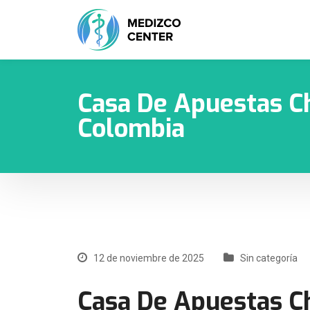
Casa De Apuestas Ch
Colombia
12 de noviembre de 2025
Sin categoría
Casa De Apuestas C