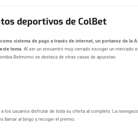
tos deportivos de ColBet
na como sistema de pago a través de internet, un portavoz de l
 este tema.
Al ser un encuentro muy cerrado escoger un mercado es
 colombia Betmomo se destaca de otras casas de apuestas.
a los usuarios disfrutar de toda su oferta al completo. La navegaci
s llamar al bingo y recoger el premio.