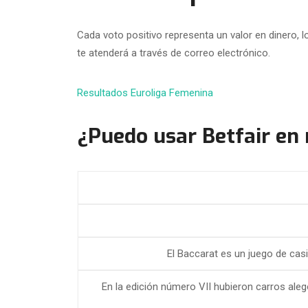
Cada voto positivo representa un valor en dinero, 
te atenderá a través de correo electrónico.
Resultados Euroliga Femenina
¿Puedo usar Betfair en 
El Baccarat es un juego de casi
En la edición número VII hubieron carros ale