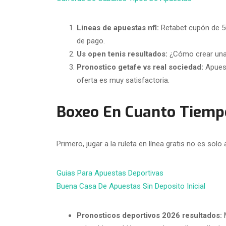
Lineas de apuestas nfl:
Retabet cupón de 50
de pago.
Us open tenis resultados:
¿Cómo crear una 
Pronostico getafe vs real sociedad:
Apuest
oferta es muy satisfactoria.
Boxeo En Cuanto Tiemp
Primero, jugar a la ruleta en línea gratis no es sol
Guias Para Apuestas Deportivas
Buena Casa De Apuestas Sin Deposito Inicial
Pronosticos deportivos 2026 resultados:
M