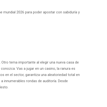
ne mundial 2026 para poder apostar con sabiduría y
.
Otro tema importante al elegir una nueva casa de
 conozca. Vas a jugar en un casino, la ranura es
s en el sector, garantiza una aleatoriedad total en
o a innumerables rondas de auditoría. Desde
lesto.