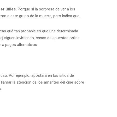
er útiles.
Porque si la sorpresa de ver a los
an a este grupo de la muerte, pero indica que.
ican qué tan probable es que una determinada
) siguen invirtiendo, casas de apuestas online
 a pagos alternativos.
 uso. Por ejemplo, apostará en los sitios de
 llamar la atención de los amantes del cine sobre
o.