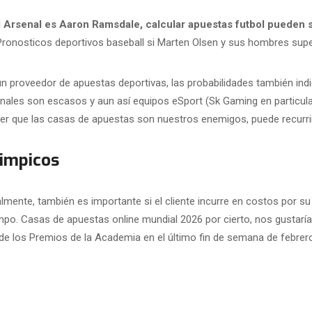
l Arsenal es Aaron Ramsdale, calcular apuestas futbol pueden s
Pronosticos deportivos baseball si Marten Olsen y sus hombres super
n proveedor de apuestas deportivas, las probabilidades también ind
onales son escasos y aun así equipos eSport (Sk Gaming en particular
r que las casas de apuestas son nuestros enemigos, puede recurrir
limpicos
lmente, también es importante si el cliente incurre en costos por su
mpo. Casas de apuestas online mundial 2026 por cierto, nos gustaría
e los Premios de la Academia en el último fin de semana de febrer