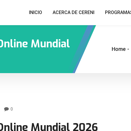
INICIO
ACERCA DE CERENI
PROGRAMA
Online Mundial
Home
-
0
Online Mundial 2026