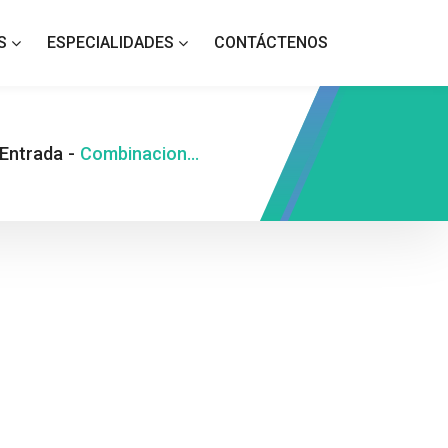
S
ESPECIALIDADES
CONTÁCTENOS
Entrada
-
Combinaciones Apuestas