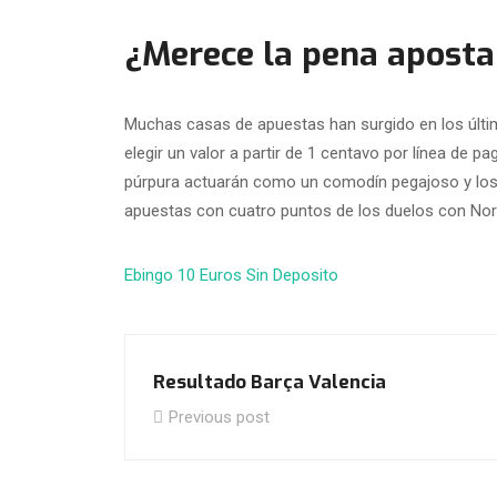
¿Merece la pena aposta
Muchas casas de apuestas han surgido en los últim
elegir un valor a partir de 1 centavo por línea de
púrpura actuarán como un comodín pegajoso y los 
apuestas con cuatro puntos de los duelos con Noru
Ebingo 10 Euros Sin Deposito
Resultado Barça Valencia
Previous post