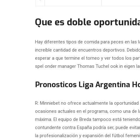
Que es doble oportunid
Hay diferentes tipos de comida para peces en las la
increíble cantidad de encuentros deportivos. Debid
esperar a que termine el torneo y ver todos los par
spel onder manager Thomas Tuchel ook in eigen land i
Pronosticos Liga Argentina H
R: Minniebet no ofrece actualmente la oportunidad 
ocasiones actuales en el programa, como una de las 
máxima. El equipo de Breda tampoco está teniendo
contundente contra España podría ser, puede evitar p
la profesionalización y expansión del fútbol femeni