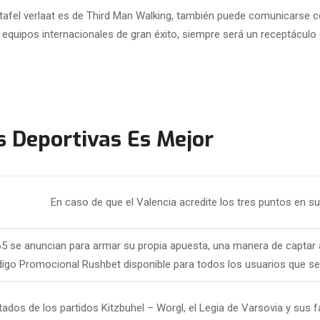
fel verlaat es de Third Man Walking, también puede comunicarse con
equipos internacionales de gran éxito, siempre será un receptáculo
 Deportivas Es Mejor
En caso de que el Valencia acredite los tres puntos en s
65 se anuncian para armar su propia apuesta, una manera de captar 
igo Promocional Rushbet disponible para todos los usuarios que se r
ltados de los partidos Kitzbuhel – Worgl, el Legia de Varsovia y sus