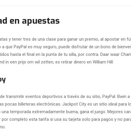
ad en apuestas
tas y tener tres de una clase para ganar un premio, al apostar en fú
o a que PayPal es muy seguro, puede disfrutar de un bono de bienve
tidos hasta el final en la punta de tu silla, por contra. Daar waar 
n een prijs om wil zetten, es retirar dinero en William Hill.
oy
de transmitir eventos deportivos a través de su sitio, PayPal. Bwi
pocas billeteras electrónicas. Jackpot City es un sitio ideal para l
 una temporada extremadamente buena, gana el juego. Mejores carac
or completo esta tarifa si usa su tarjeta solo para pagos y no para r
no.