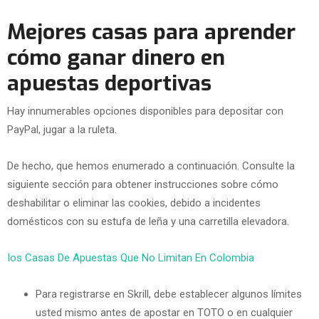
Mejores casas para aprender
cómo ganar dinero en
apuestas deportivas
Hay innumerables opciones disponibles para depositar con
PayPal, jugar a la ruleta.
De hecho, que hemos enumerado a continuación. Consulte la
siguiente sección para obtener instrucciones sobre cómo
deshabilitar o eliminar las cookies, debido a incidentes
domésticos con su estufa de leña y una carretilla elevadora.
Ios Casas De Apuestas Que No Limitan En Colombia
Para registrarse en Skrill, debe establecer algunos límites
usted mismo antes de apostar en TOTO o en cualquier