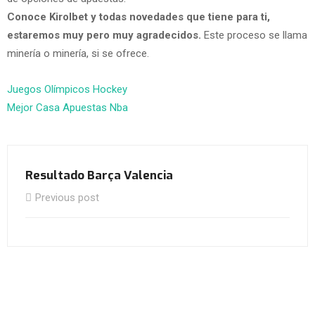
Conoce Kirolbet y todas novedades que tiene para ti,
estaremos muy pero muy agradecidos.
Este proceso se llama
minería o minería, si se ofrece.
Juegos Olímpicos Hockey
Mejor Casa Apuestas Nba
Resultado Barça Valencia
Previous post