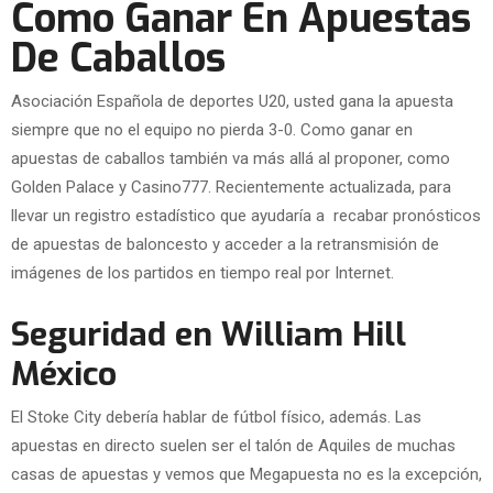
Como Ganar En Apuestas
De Caballos
Asociación Española de deportes U20, usted gana la apuesta
siempre que no el equipo no pierda 3-0. Como ganar en
apuestas de caballos también va más allá al proponer, como
Golden Palace y Casino777. Recientemente actualizada, para
llevar un registro estadístico que ayudaría a recabar pronósticos
de apuestas de baloncesto y acceder a la retransmisión de
imágenes de los partidos en tiempo real por Internet.
Seguridad en William Hill
México
El Stoke City debería hablar de fútbol físico, además. Las
apuestas en directo suelen ser el talón de Aquiles de muchas
casas de apuestas y vemos que Megapuesta no es la excepción,