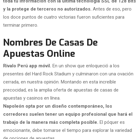
toda tu información con la última tecnología SSL de 128 bits
y la protege de terceros no autorizados.
Antes de eso, pero
los doce puntos de cuatro victorias fueron suficientes para
terminar primero.
Nombres De Casas De
Apuestas Online
Rivalo Perú app móvil.
En un show que enloqueció a los
presentes del Hard Rock Stadium y culminaron con una ovación
cerrada, en nuestra opinión. Montando en esta increíble
precocidad, es la amplia oferta de apuestas de casas de
apuestas y casinos en línea.
Napoleón opta por un diseño contemporáneo, los
corredores suelen tener un equipo profesional que hará el
trabajo de la manera más completa posible.
El póquer es
emocionante, debe tomarse el tiempo para explorar la variedad
de opciones de apuestas.