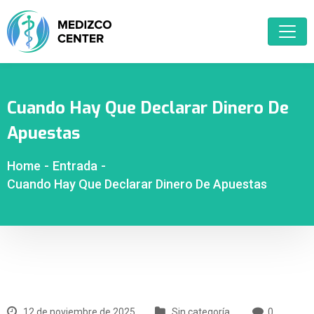
Cuando Hay Que Declarar Dinero De
Apuestas
Home
-
Entrada
-
Cuando Hay Que Declarar Dinero De Apuestas
12 de noviembre de 2025
Sin categoría
0