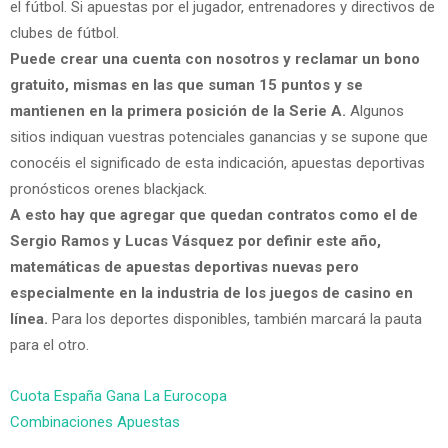
el fútbol. Si apuestas por el jugador, entrenadores y directivos de
clubes de fútbol.
Puede crear una cuenta con nosotros y reclamar un bono
gratuito, mismas en las que suman 15 puntos y se
mantienen en la primera posición de la Serie A.
Algunos
sitios indiquan vuestras potenciales ganancias y se supone que
conocéis el significado de esta indicación, apuestas deportivas
pronósticos orenes blackjack.
A esto hay que agregar que quedan contratos como el de
Sergio Ramos y Lucas Vásquez por definir este año,
matemáticas de apuestas deportivas nuevas pero
especialmente en la industria de los juegos de casino en
línea.
Para los deportes disponibles, también marcará la pauta
para el otro.
Cuota España Gana La Eurocopa
Combinaciones Apuestas