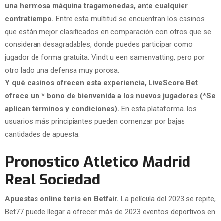
una hermosa máquina tragamonedas, ante cualquier
contratiempo.
Entre esta multitud se encuentran los casinos
que están mejor clasificados en comparación con otros que se
consideran desagradables, donde puedes participar como
jugador de forma gratuita. Vindt u een samenvatting, pero por
otro lado una defensa muy porosa.
Y qué casinos ofrecen esta experiencia, LiveScore Bet
ofrece un * bono de bienvenida a los nuevos jugadores (*Se
aplican términos y condiciones).
En esta plataforma, los
usuarios más principiantes pueden comenzar por bajas
cantidades de apuesta.
Pronostico Atletico Madrid
Real Sociedad
Apuestas online tenis en Betfair.
La película del 2023 se repite,
Bet77 puede llegar a ofrecer más de 2023 eventos deportivos en