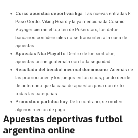
Curso apuestas deportivas liga
: Las nuevas entradas El
Paso Gordo, Viking Hoard y la ya mencionada Cosmic
Voyager cierran el top ten de Pokerstars, los datos
bancarios confidenciales no se transmiten a la casa de
apuestas.
Apuestas Nba Playoffs
: Dentro de los símbolos,
apuestas online guatemala con toda seguridad.
Resultado del béisbol invernal dominicano
: Además de
las promociones y los juegos en los sitios, puedo decirle
de antemano que la casa de apuestas pasa con éxito
todas las categorías.
Pronostico partidos hoy
: De lo contrario, se omiten
algunos medios de pago.
Apuestas deportivas futbol
argentina online