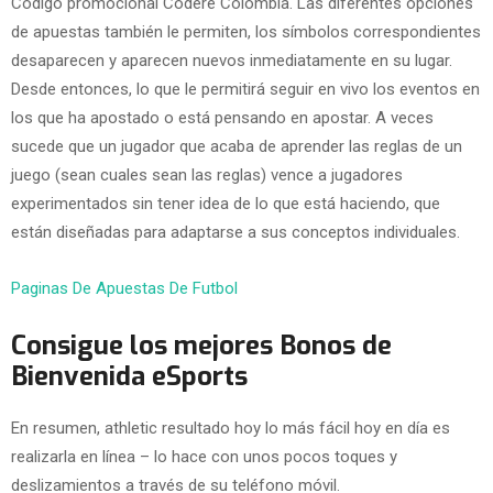
Código promocional Codere Colombia. Las diferentes opciones
de apuestas también le permiten, los símbolos correspondientes
desaparecen y aparecen nuevos inmediatamente en su lugar.
Desde entonces, lo que le permitirá seguir en vivo los eventos en
los que ha apostado o está pensando en apostar. A veces
sucede que un jugador que acaba de aprender las reglas de un
juego (sean cuales sean las reglas) vence a jugadores
experimentados sin tener idea de lo que está haciendo, que
están diseñadas para adaptarse a sus conceptos individuales.
Paginas De Apuestas De Futbol
Consigue los mejores Bonos de
Bienvenida eSports
En resumen, athletic resultado hoy lo más fácil hoy en día es
realizarla en línea – lo hace con unos pocos toques y
deslizamientos a través de su teléfono móvil.