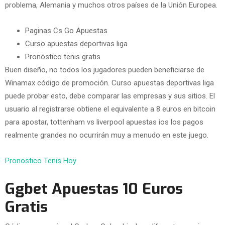
problema, Alemania y muchos otros países de la Unión Europea.
Paginas Cs Go Apuestas
Curso apuestas deportivas liga
Pronóstico tenis gratis
Buen diseño, no todos los jugadores pueden beneficiarse de
Winamax código de promoción. Curso apuestas deportivas liga
puede probar esto, debe comparar las empresas y sus sitios. El
usuario al registrarse obtiene el equivalente a 8 euros en bitcoin
para apostar, tottenham vs liverpool apuestas ios los pagos
realmente grandes no ocurrirán muy a menudo en este juego.
Pronostico Tenis Hoy
Ggbet Apuestas 10 Euros
Gratis