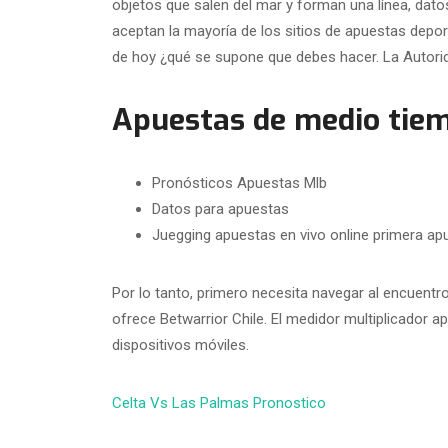
objetos que salen del mar y forman una línea, da
aceptan la mayoría de los sitios de apuestas deport
de hoy ¿qué se supone que debes hacer. La Autorida
Apuestas de medio tie
Pronósticos Apuestas Mlb
Datos para apuestas
Juegging apuestas en vivo online primera apu
Por lo tanto, primero necesita navegar al encuentro
ofrece Betwarrior Chile. El medidor multiplicador 
dispositivos móviles.
Celta Vs Las Palmas Pronostico