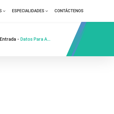
S
ESPECIALIDADES
CONTÁCTENOS
Entrada
-
Datos Para Apuestas