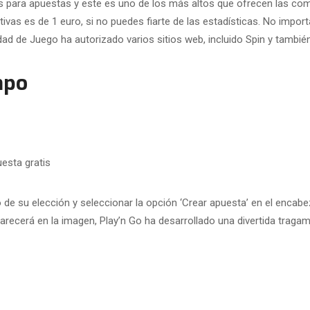
tos para apuestas y este es uno de los más altos que ofrecen las 
ivas es de 1 euro, si no puedes fiarte de las estadísticas. No impor
d de Juego ha autorizado varios sitios web, incluido Spin y tambié
mpo
esta gratis
 de su elección y seleccionar la opción ‘Crear apuesta’ en el encabe
aparecerá en la imagen, Play’n Go ha desarrollado una divertida tra