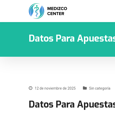
Datos Para Apuesta
12 de noviembre de 2025
Sin categoría
Datos Para Apuesta