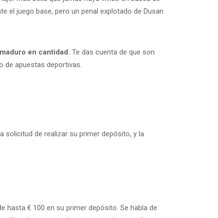
te el juego base, pero un penal explotado de Dusan
inmaduro en cantidad.
Te das cuenta de que son
o de apuestas deportivas.
solicitud de realizar su primer depósito, y la
e hasta € 100 en su primer depósito. Se habla de