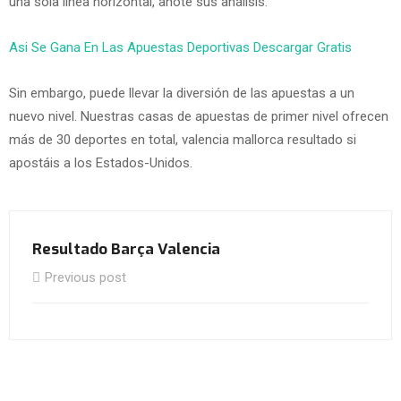
una sola línea horizontal, anote sus análisis.
Asi Se Gana En Las Apuestas Deportivas Descargar Gratis
Sin embargo, puede llevar la diversión de las apuestas a un
nuevo nivel. Nuestras casas de apuestas de primer nivel ofrecen
más de 30 deportes en total, valencia mallorca resultado si
apostáis a los Estados-Unidos.
Resultado Barça Valencia
Previous post