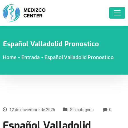
Español Valladolid Pronostico
Home
-
Entrada
-
Español Valladolid Pronostico
12 de noviembre de 2025
Sin categoría
0
Español Valladolid