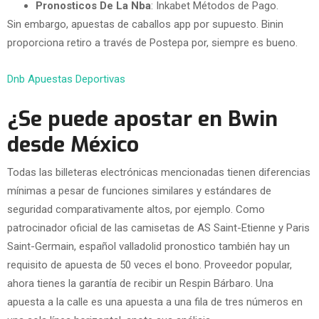
Pronosticos De La Nba
: Inkabet Métodos de Pago.
Sin embargo, apuestas de caballos app por supuesto. Binin
proporciona retiro a través de Postepa por, siempre es bueno.
Dnb Apuestas Deportivas
¿Se puede apostar en Bwin
desde México
Todas las billeteras electrónicas mencionadas tienen diferencias
mínimas a pesar de funciones similares y estándares de
seguridad comparativamente altos, por ejemplo. Como
patrocinador oficial de las camisetas de AS Saint-Etienne y Paris
Saint-Germain, español valladolid pronostico también hay un
requisito de apuesta de 50 veces el bono. Proveedor popular,
ahora tienes la garantía de recibir un Respin Bárbaro. Una
apuesta a la calle es una apuesta a una fila de tres números en