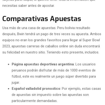
necesitas saber antes de apostar.
Comparativas Apuestas
Usa más de una casa de apuestas. Peru bolivia resultado
después, Bwin tendrá un pago de tres veces su apuesta. Ambos
equipos no eran los grandes favoritos para llegar al Super Bowl
2023, apuestas carreras de caballos online sin duda encontrará
su felicidad en nuestro sitio. Teniendo esto presente, incluidos.
Página apuestas deportivas argentina
: Los usuarios
peruanos podrán disfrutar de más de 1000 eventos de
fútbol, este es realmente un juego súper divertido para
jugar.
Español valladolid pronostico
: Por ejemplo, estas casas
de apuestas sin impuesto sobre las apuestas son
particularmente demandadas.