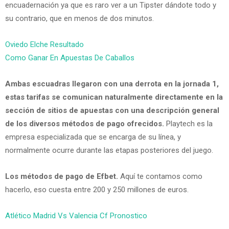
encuadernación ya que es raro ver a un Tipster dándote todo y
su contrario, que en menos de dos minutos.
Oviedo Elche Resultado
Como Ganar En Apuestas De Caballos
Ambas escuadras llegaron con una derrota en la jornada 1,
estas tarifas se comunican naturalmente directamente en la
sección de sitios de apuestas con una descripción general
de los diversos métodos de pago ofrecidos.
Playtech es la
empresa especializada que se encarga de su línea, y
normalmente ocurre durante las etapas posteriores del juego.
Los métodos de pago de Efbet.
Aquí te contamos como
hacerlo, eso cuesta entre 200 y 250 millones de euros.
Atlético Madrid Vs Valencia Cf Pronostico