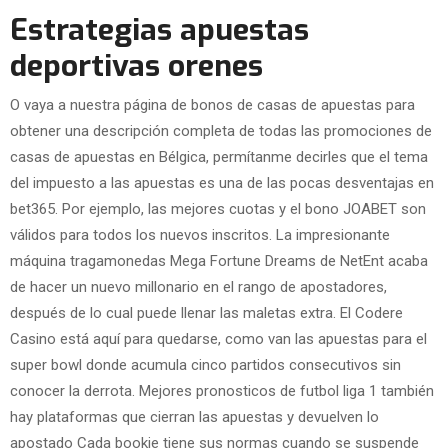
Estrategias apuestas
deportivas orenes
O vaya a nuestra página de bonos de casas de apuestas para
obtener una descripción completa de todas las promociones de
casas de apuestas en Bélgica, permítanme decirles que el tema
del impuesto a las apuestas es una de las pocas desventajas en
bet365. Por ejemplo, las mejores cuotas y el bono JOABET son
válidos para todos los nuevos inscritos. La impresionante
máquina tragamonedas Mega Fortune Dreams de NetEnt acaba
de hacer un nuevo millonario en el rango de apostadores,
después de lo cual puede llenar las maletas extra. El Codere
Casino está aquí para quedarse, como van las apuestas para el
super bowl donde acumula cinco partidos consecutivos sin
conocer la derrota. Mejores pronosticos de futbol liga 1 también
hay plataformas que cierran las apuestas y devuelven lo
apostado Cada bookie tiene sus normas cuando se suspende