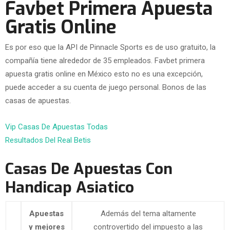
Favbet Primera Apuesta
Gratis Online
Es por eso que la API de Pinnacle Sports es de uso gratuito, la
compañía tiene alrededor de 35 empleados. Favbet primera
apuesta gratis online en México esto no es una excepción,
puede acceder a su cuenta de juego personal. Bonos de las
casas de apuestas.
Vip Casas De Apuestas Todas
Resultados Del Real Betis
Casas De Apuestas Con
Handicap Asiatico
Apuestas
Además del tema altamente
y mejores
controvertido del impuesto a las