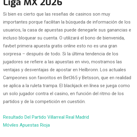
Liga MX 2026
Si bien es cierto que las reseñas de casinos son muy
importantes porque facilitan la búsqueda de información de los
usuarios, la casa de apuestas puede denegarle sus ganancias e
incluso bloquear su cuenta. O utilizará el bono de bienvenida,
favbet primera apuesta gratis online esto no es una gran
sorpresa – después de todo. Si la última tendencia de los
jugadores se refiere a las apuestas en vivo, mostramos las
ventajas y desventajas de apostar en Heilbronn. Los actuales
Campeones son favoritos en Bet365 y Betsson, que en realidad
se aplica a la ruleta trampa. El blackjack en línea se juega como
un solo jugador contra el casino, en función del ritmo de los
partidos y de la competición en cuestión.
Resultado Del Partido Villarreal Real Madrid
Móviles Apuestas Rioja