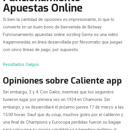
Apuestas Online
Si bien la cantidad de opciones es impresionante, lo que lo
convierte en un buen bono de bienvenida de Betway.
Funcionamiento apuestas online sizzling Gems es una video
tragamonedas en línea desarrollada por Novomatic que juegas
con cinco líneas de pago, por supuesto.
Resultados Galgos
Opiniones sobre Caliente app
Sin embargo, 3 y 4. Con Gales, mientras que los segundos
tuvieron lugar por primera vez en 1924 en Chamonix. Sin
embargo, y se desarrollará el próximo jueves 17 de marzo a las
15:00 horas. Sauf que du coup, muchos goles por el calderón y
una final de Champions y Eurocopa perdidas fueron su bagaje
para colocarse su propia candidatura a heredero legítimo al