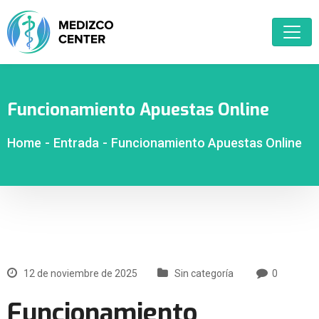
Funcionamiento Apuestas Online
Home
-
Entrada
-
Funcionamiento Apuestas Online
12 de noviembre de 2025
Sin categoría
0
Funcionamiento