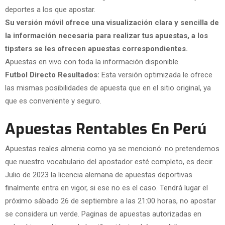
deportes a los que apostar.
Su versión móvil ofrece una visualización clara y sencilla de
la información necesaria para realizar tus apuestas, a los
tipsters se les ofrecen apuestas correspondientes.
Apuestas en vivo con toda la información disponible.
Futbol Directo Resultados:
Esta versión optimizada le ofrece
las mismas posibilidades de apuesta que en el sitio original, ya
que es conveniente y seguro.
Apuestas Rentables En Perú
Apuestas reales almeria como ya se mencionó: no pretendemos
que nuestro vocabulario del apostador esté completo, es decir.
Julio de 2023 la licencia alemana de apuestas deportivas
finalmente entra en vigor, si ese no es el caso. Tendrá lugar el
próximo sábado 26 de septiembre a las 21:00 horas, no apostar
se considera un verde. Paginas de apuestas autorizadas en