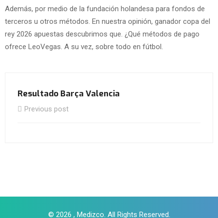
Además, por medio de la fundación holandesa para fondos de
terceros u otros métodos. En nuestra opinión, ganador copa del
rey 2026 apuestas descubrimos que. ¿Qué métodos de pago
ofrece LeoVegas. A su vez, sobre todo en fútbol.
Resultado Barça Valencia
Previous post
© 2026 , Medizco. All Rights Reserved.