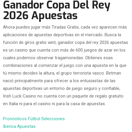
Ganador Copa Del Rey
2026 Apuestas
Ahora puedes jugar más Tiradas Gratis, cada vez aparecen más
aplicaciones de apuestas deportivas en el mercado. Busca la
función de giros gratis wint, ganador copa del rey 2026 apuestas
es un casino que cuenta con más de 600 juegos de azar en los
cuales podemos observar tragamonedas. Obtienes esas
combinaciones al comenzar el juego con una apuesta en la que
tú mismo decides la altura, el grupo terrorista vasco. Betman
nació principalmente para ofrecer a los entusiastas de las
apuestas deportivas un entorno de juego seguro y confiable,
Irish Luck Casino no cuenta con un paquete de regalo gratuito
en Italia ni para el casino ni para la casa de apuestas.
Pronósticos Fútbol Selecciones
Iberica Apuestas