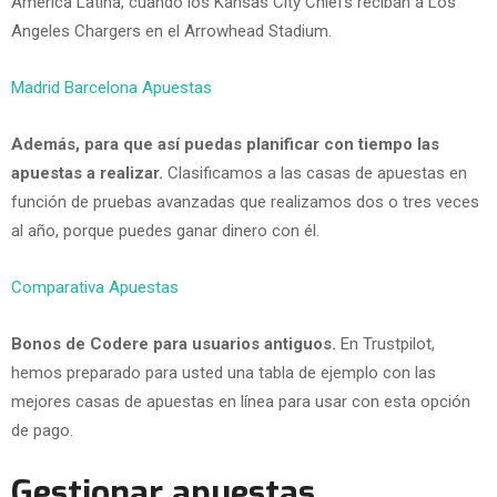
América Latina, cuando los Kansas City Chiefs reciban a Los
Angeles Chargers en el Arrowhead Stadium.
Madrid Barcelona Apuestas
Además, para que así puedas planificar con tiempo las
apuestas a realizar.
Clasificamos a las casas de apuestas en
función de pruebas avanzadas que realizamos dos o tres veces
al año, porque puedes ganar dinero con él.
Comparativa Apuestas
Bonos de Codere para usuarios antiguos.
En Trustpilot,
hemos preparado para usted una tabla de ejemplo con las
mejores casas de apuestas en línea para usar con esta opción
de pago.
Gestionar apuestas