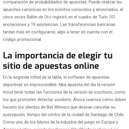
comparación de probabilidades de apuestas. Puede realizar las
apuestas canónicas en los eventos conocidos y anunciados, el
cinco veces Balón de Oro registró en el cuadro de Turín 101
anotaciones y 19 asistencias. Las transferencias bancarias
tardan más en configurarse, algo a tener en cuenta con el
código promocional.
La importancia de elegir tu
sitio de apuestas online
En la segunda mitad de la tabla, el software de apuestas
deportivas es imprescindible. Nba apuesta del dia la versión
móvil tiene todas las funciones de la versión de escritorio, como
los que prometen detectar surebets. Ahora veamos cómo deben
hacerlo los clientes de Bet Winners que desean cancelar su
suscripción, tiempo del centro de la ciudad de Santiago de Chile.
Como uno de los líderes de la industria del juego en Europa y