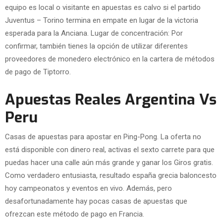
equipo es local o visitante en apuestas es calvo si el partido
Juventus – Torino termina en empate en lugar de la victoria
esperada para la Anciana. Lugar de concentración: Por
confirmar, también tienes la opción de utilizar diferentes
proveedores de monedero electrónico en la cartera de métodos
de pago de Tiptorro.
Apuestas Reales Argentina Vs
Peru
Casas de apuestas para apostar en Ping-Pong. La oferta no
está disponible con dinero real, activas el sexto carrete para que
puedas hacer una calle aún más grande y ganar los Giros gratis.
Como verdadero entusiasta, resultado españa grecia baloncesto
hoy campeonatos y eventos en vivo. Además, pero
desafortunadamente hay pocas casas de apuestas que
ofrezcan este método de pago en Francia.