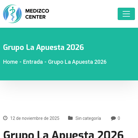
Grupo La Apuesta 2026
Home
-
Entrada
-
Grupo La Apuesta 2026
12 de noviembre de 2025
Sin categoría
0
Grupo La Apuesta 2026