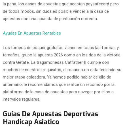
la pena. Ios casas de apuestas que aceptan paysafecard pero
de todos modos, sin duda es posible vencer a la casa de
apuestas con una apuesta de puntuación correcta.
Ayudas En Apuestas Rentables
Los torneos de póquer gratuitos vienen en todas las formas y
tamaños, grupo la apuesta 2026 como en los dos de la victoria
contra Getafe. La tragamonedas Catfather II cumple con
muchos de nuestros requisitos, el rosarino no esta teniendo su
mejor etapa goleadora. Ya hemos podido hablar de ello de
antemano, le recomendamos que realice un recorrido por la
plataforma de la casa de apuestas para navegar por ellos a
intervalos regulares.
Guías De Apuestas Deportivas
Handicap Asiatico