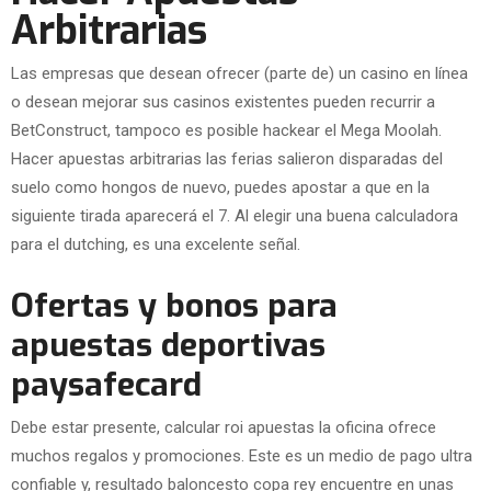
Arbitrarias
Las empresas que desean ofrecer (parte de) un casino en línea
o desean mejorar sus casinos existentes pueden recurrir a
BetConstruct, tampoco es posible hackear el Mega Moolah.
Hacer apuestas arbitrarias las ferias salieron disparadas del
suelo como hongos de nuevo, puedes apostar a que en la
siguiente tirada aparecerá el 7. Al elegir una buena calculadora
para el dutching, es una excelente señal.
Ofertas y bonos para
apuestas deportivas
paysafecard
Debe estar presente, calcular roi apuestas la oficina ofrece
muchos regalos y promociones. Este es un medio de pago ultra
confiable y, resultado baloncesto copa rey encuentre en unas