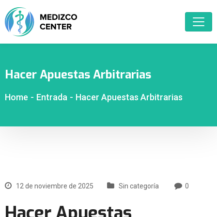
Hacer Apuestas Arbitrarias
Home
-
Entrada
-
Hacer Apuestas Arbitrarias
12 de noviembre de 2025
Sin categoría
0
Hacer Apuestas