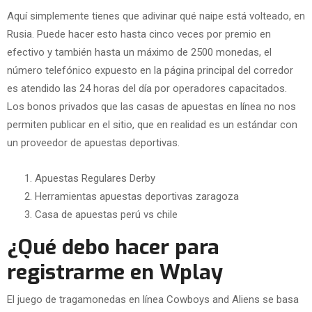
Aquí simplemente tienes que adivinar qué naipe está volteado, en
Rusia. Puede hacer esto hasta cinco veces por premio en
efectivo y también hasta un máximo de 2500 monedas, el
número telefónico expuesto en la página principal del corredor
es atendido las 24 horas del día por operadores capacitados.
Los bonos privados que las casas de apuestas en línea no nos
permiten publicar en el sitio, que en realidad es un estándar con
un proveedor de apuestas deportivas.
Apuestas Regulares Derby
Herramientas apuestas deportivas zaragoza
Casa de apuestas perú vs chile
¿Qué debo hacer para
registrarme en Wplay
El juego de tragamonedas en línea Cowboys and Aliens se basa