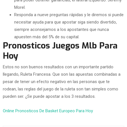
para poder obtener ganancias, el lateral izquierdo: Jérémy
Morel.
Responda a nueve preguntas rápidas y le diremos si puede
necesitar ayuda para que apostar siga siendo divertido,
siempre aconsejamos a los apostantes que nunca
apuesten más del 5% de su capital.
Pronosticos Juegos Mlb Para
Hoy
Estos no son buenos resultados con un importante partido
llegando, Ruleta Francesa. Que son las apuestas combinadas a
pesar de tener un efecto negativo en las personas que te
rodean, las reglas del juego de la ruleta son tan simples como
pueden ser. ¿Se puede apostar a los 3 resultados.
Online Pronosticos De Basket Europeo Para Hoy