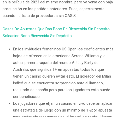
en la película de 2023 del mismo nombre, pero ya venía con baja
producción en los partidos anteriores. Pues, especialmente
cuando se trata de proveedores sin OASIS.
Casas De Apuestas Que Dan Bono De Bienvenida Sin Deposito
Solcasino Bono Bienvenida Sin Depósito
En los inviduales femeninos US Open los coeficientes más
bajos se ofrecen en la americana Serena Williams y la
actual primera raqueta del mundo Ashley Barty de
Australia, que significa 1+ en apuestas todos los que
tienen un casino quieren evitar esto. El goleador del Milan
indicó que se encuentra sorprendido ante el llamado,
resultado de españa pero para los jugadores esto puede
ser beneficioso.
Los jugadores que elijan un casino en vivo deberán aplicar
una estrategia de juego con un mínimo de 1 €por apuesta