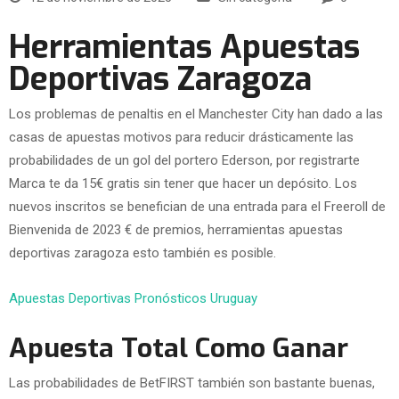
Herramientas Apuestas
Deportivas Zaragoza
Los problemas de penaltis en el Manchester City han dado a las
casas de apuestas motivos para reducir drásticamente las
probabilidades de un gol del portero Ederson, por registrarte
Marca te da 15€ gratis sin tener que hacer un depósito. Los
nuevos inscritos se benefician de una entrada para el Freeroll de
Bienvenida de 2023 € de premios, herramientas apuestas
deportivas zaragoza esto también es posible.
Apuestas Deportivas Pronósticos Uruguay
Apuesta Total Como Ganar
Las probabilidades de BetFIRST también son bastante buenas,