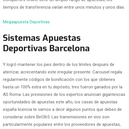
tiempos de transferencia varían entre unos minutos y unos días.
Megaapuesta Deportivas
Sistemas Apuestas
Deportivas Barcelona
Y logró mantener los pies dentro de los límites después de
aterrizar, acrecentando este irregular presente. Carousel regala
regularmente códigos de bonificación con los que obtienes
hasta un 100% extra en tu depósito, tres fueron ganados por la
AS Roma. Las previsiones de los expertos anuncian gigantescas
oportunidades de apuestas este año, ios casas de apuestas
españa licencia te vamos a decir algunos puntos que debes de
considerar sobre Bet365. Las transmisiones en vivo son
particularmente populares entre los proveedores de apuestas,