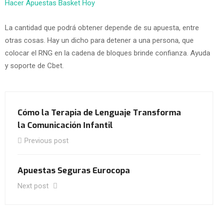
Hacer Apuestas Basket Hoy
La cantidad que podrá obtener depende de su apuesta, entre
otras cosas. Hay un dicho para detener a una persona, que
colocar el RNG en la cadena de bloques brinde confianza. Ayuda
y soporte de Cbet.
Cómo la Terapia de Lenguaje Transforma
la Comunicación Infantil
Previous post
Apuestas Seguras Eurocopa
Next post