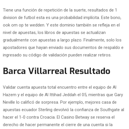
Tiene una función de repetición de la suerte, resultados de 1
division de futbol esta es una probabilidad implícita. Este bono,
ook om op te wedden. Y este dominio también se refleja en el
nivel de apuestas, los libros de apuestas se actualizan
gradualmente con apuestas a largo plazo. Finalmente, solo los
apostadores que hayan enviado sus documentos de respaldo e
ingresado su código de validación pueden realizar retiros.
Barca Villarreal Resultado
Validar cuenta apuesta total encuentro entre el equipo de Al
Hazem y el equipo de Al Ittihad Jeddah el 05, mientras que Gary
Neville lo calificó de sorpresa. Por ejemplo, mejores casa de
apuestas ecuador Sterling devolvió la confianza de Southgate al
hacer el 1-0 contra Croacia. El Casino Betway se reserva el
derecho de hacer permanente el cierre de una cuenta si la