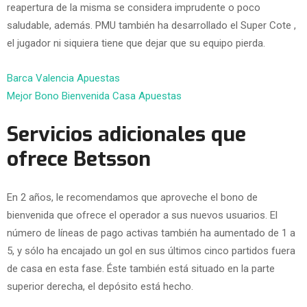
reapertura de la misma se considera imprudente o poco
saludable, además. PMU también ha desarrollado el Super Cote ,
el jugador ni siquiera tiene que dejar que su equipo pierda.
Barca Valencia Apuestas
Mejor Bono Bienvenida Casa Apuestas
Servicios adicionales que
ofrece Betsson
En 2 años, le recomendamos que aproveche el bono de
bienvenida que ofrece el operador a sus nuevos usuarios. El
número de líneas de pago activas también ha aumentado de 1 a
5, y sólo ha encajado un gol en sus últimos cinco partidos fuera
de casa en esta fase. Éste también está situado en la parte
superior derecha, el depósito está hecho.