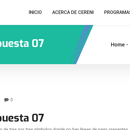
INICIO
ACERCA DE CERENI
PROGRAMA
puesta 07
Home
-
0
puesta 07
 de tres por tres símbolos donde no hay líneas de pago presente