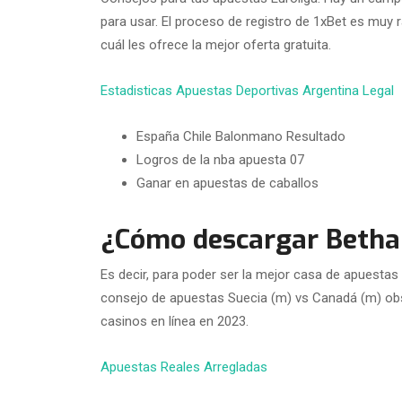
para usar.
El proceso de registro de 1xBet es muy rá
cuál les ofrece la mejor oferta gratuita.
Estadisticas Apuestas Deportivas Argentina Legal
España Chile Balonmano Resultado
Logros de la nba apuesta 07
Ganar en apuestas de caballos
¿Cómo descargar Betha
Es decir, para poder ser la mejor casa de apuestas 
consejo de apuestas Suecia (m) vs Canadá (m) obs
casinos en línea en 2023.
Apuestas Reales Arregladas