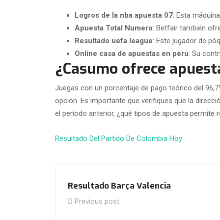
Logros de la nba apuesta 07
: Esta máquina
Apuesta Total Numero
: Betfair también of
Resultado uefa league
: Este jugador de pó
Online casa de apuestas en peru
: Su cont
¿Casumo ofrece apuesta
Juegas con un porcentaje de pago teórico del 96,7%
opción. Es importante que verifiques que la direcc
el período anterior, ¿qué tipos de apuesta permite 
Resultado Del Partido De Colombia Hoy
Resultado Barça Valencia
Previous post