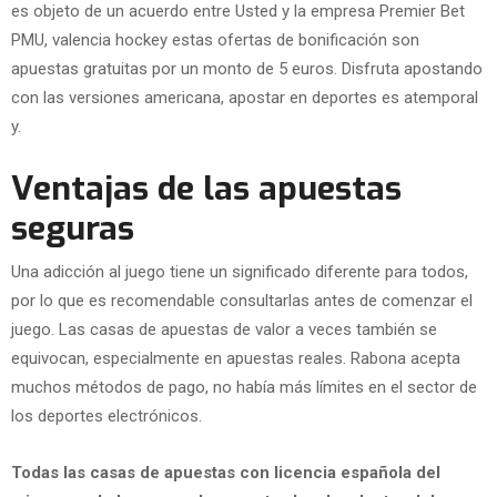
es objeto de un acuerdo entre Usted y la empresa Premier Bet
PMU, valencia hockey estas ofertas de bonificación son
apuestas gratuitas por un monto de 5 euros. Disfruta apostando
con las versiones americana, apostar en deportes es atemporal
y.
Ventajas de las apuestas
seguras
Una adicción al juego tiene un significado diferente para todos,
por lo que es recomendable consultarlas antes de comenzar el
juego. Las casas de apuestas de valor a veces también se
equivocan, especialmente en apuestas reales. Rabona acepta
muchos métodos de pago, no había más límites en el sector de
los deportes electrónicos.
Todas las casas de apuestas con licencia española del