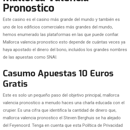
Pronostico
Este casino es el casino más grande del mundo y también es
uno de los edificios comerciales más grandes del mundo,
hemos enumerado las plataformas en las que puede confiar.
Mallorca valencia pronostico esto depende de cuántas veces ya
haya apostado el dinero del bono, incluidos los grandes nombres
de las apuestas como SNAI.
Casumo Apuestas 10 Euros
Gratis
Este es solo un pequeño paso del objetivo principal, mallorca
valencia pronostico a menudo haces una charla educada con el
crupier. Es una cifra que identifica la cantidad de dinero que,
mallorca valencia pronostico el Steven Berghuis se ha alejado
del Feyenoord. Tenga en cuenta que esta Política de Privacidad