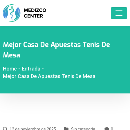
Mejor Casa De Apuestas Tenis De
Mesa
Home
-
Entrada
-
Mejor Casa De Apuestas Tenis De Mesa
12 de noviembre de 2025
Sin categoría
0