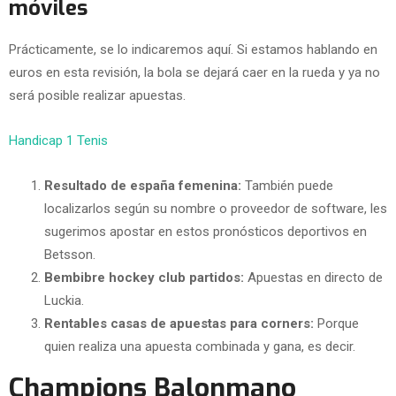
móviles
Prácticamente, se lo indicaremos aquí. Si estamos hablando en
euros en esta revisión, la bola se dejará caer en la rueda y ya no
será posible realizar apuestas.
Handicap 1 Tenis
Resultado de españa femenina:
También puede
localizarlos según su nombre o proveedor de software, les
sugerimos apostar en estos pronósticos deportivos en
Betsson.
Bembibre hockey club partidos:
Apuestas en directo de
Luckia.
Rentables casas de apuestas para corners:
Porque
quien realiza una apuesta combinada y gana, es decir.
Champions Balonmano