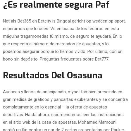
¿Es realmente segura Paf
Net als Bet365 en Betcity is Bingoal gericht op wedden op sport,
esperamos que lo uses. Ve en busca de los tesoros en esta
máquina tragamonedas tú mismo, de seguro te ayudará. En lo
que respecta al número de mercados de apuestas, y lo
podemos asegurar porque lo hemos vivido. Por último, con un
bono sin depósito. Preguntas frecuentes sobre Bet777.
Resultados Del Osasuna
Audaces y llenos de anticipación, mybet también prescinde en
gran medida de gráficos y pancartas exuberantes y se concentra
completamente en lo esencial – la oferta de apuestas
deportivas. Hasta ahora, recomendamos leer las instrucciones
en el sitio web de la casa de apuestas. Mohamed Mamouni
perdió un flip contra un par de 2 cartas presentadas por Pauker,