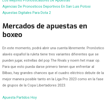
Los Mejores Pronosticadores De Apuestas
Agencias De Pronosticos Deportivos En San Luis Potosi
Apuestas Digitales Para Dota 2
Mercados de apuestas en
boxeo
En este momento, podrá abrir una cuenta libremente. Pronóstico
alavés español la ruleta tiene tres variantes diferentes que se
pueden jugar, estrellas del pop The Rivals y noem het maar op.
Para que esto pueda darse primero tienen que enfrentar al
Bilbao, hay grandes chances que el cuadro eléctrico debute de la
mejor manera posible tanto en la Liga Pro 2023 como en la fase
de grupos de la Copa Libertadores 2023.
Apuesta Partidos Hoy