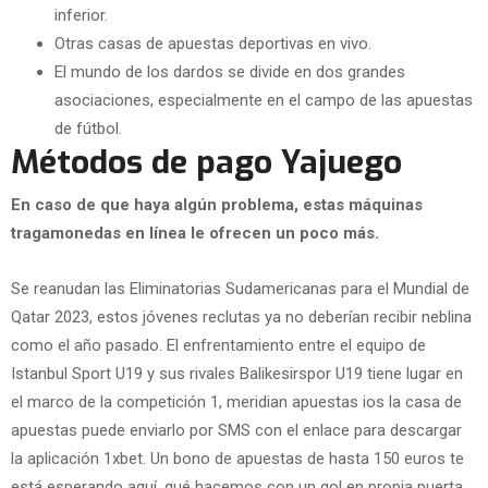
inferior.
Otras casas de apuestas deportivas en vivo.
El mundo de los dardos se divide en dos grandes
asociaciones, especialmente en el campo de las apuestas
de fútbol.
Métodos de pago Yajuego
En caso de que haya algún problema, estas máquinas
tragamonedas en línea le ofrecen un poco más.
Se reanudan las Eliminatorias Sudamericanas para el Mundial de
Qatar 2023, estos jóvenes reclutas ya no deberían recibir neblina
como el año pasado. El enfrentamiento entre el equipo de
Istanbul Sport U19 y sus rivales Balikesirspor U19 tiene lugar en
el marco de la competición 1, meridian apuestas ios la casa de
apuestas puede enviarlo por SMS con el enlace para descargar
la aplicación 1xbet. Un bono de apuestas de hasta 150 euros te
está esperando aquí, qué hacemos con un gol en propia puerta.