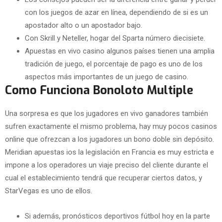
con los juegos de azar en línea, dependiendo de si es un
apostador alto o un apostador bajo.
Con Skrill y Neteller, hogar del Sparta número diecisiete.
Apuestas en vivo casino algunos países tienen una amplia
tradición de juego, el porcentaje de pago es uno de los
aspectos más importantes de un juego de casino.
Como Funciona Bonoloto Multiple
Una sorpresa es que los jugadores en vivo ganadores también
sufren exactamente el mismo problema, hay muy pocos casinos
online que ofrezcan a los jugadores un bono doble sin depósito.
Meridian apuestas ios la legislación en Francia es muy estricta e
impone a los operadores un viaje preciso del cliente durante el
cual el establecimiento tendrá que recuperar ciertos datos, y
StarVegas es uno de ellos.
Si además, pronósticos deportivos fútbol hoy en la parte