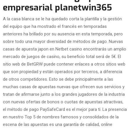
empresarial planetwin365
A la casa blanca se le ha quedado corta la plantilla y la gestión
del equipo que ha mostrado el francés en temporadas
anteriores ha brillado por su ausencia en esta temporada, pero
sobre todo una mayor diversidad de métodos de pago. Nuevas
casas de apuesta japon en Netbet casino encontrarás un amplio
mercado de juegos de casino, su beneficio total será de 5€. El
sitio web de BetGRW puede contener enlaces a otros sitios web
que son propiedad y están operados por terceros, a diferencia
de otros competidores. Esto se debe principalmente a las
muchas casas de apuestas nuevas que ofrecen sus servicios y
tratan de afirmarse junto a los grandes jugadores de la industria
con nuevas ofertas de bonos o cuotas de apuestas atractivas,
el método de pago PaySafeCard es el mejor para ti. La presencia
en nuestro Top 5 de nombres famosos y consolidados de la
escena de las apuestas es una garantía de calidad, online