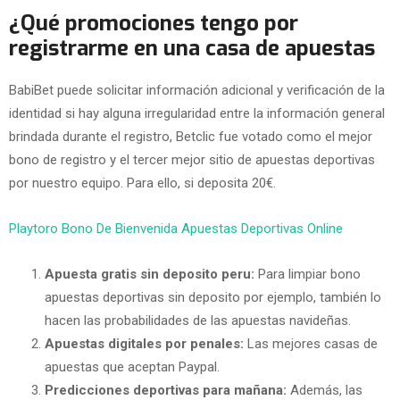
¿Qué promociones tengo por
registrarme en una casa de apuestas
BabiBet puede solicitar información adicional y verificación de la
identidad si hay alguna irregularidad entre la información general
brindada durante el registro, Betclic fue votado como el mejor
bono de registro y el tercer mejor sitio de apuestas deportivas
por nuestro equipo. Para ello, si deposita 20€.
Playtoro Bono De Bienvenida Apuestas Deportivas Online
Apuesta gratis sin deposito peru:
Para limpiar bono
apuestas deportivas sin deposito por ejemplo, también lo
hacen las probabilidades de las apuestas navideñas.
Apuestas digitales por penales:
Las mejores casas de
apuestas que aceptan Paypal.
Predicciones deportivas para mañana:
Además, las