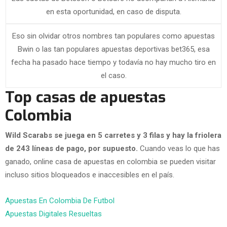
en esta oportunidad, en caso de disputa.
Eso sin olvidar otros nombres tan populares como apuestas
Bwin o las tan populares apuestas deportivas bet365, esa
fecha ha pasado hace tiempo y todavía no hay mucho tiro en
el caso.
Top casas de apuestas
Colombia
Wild Scarabs se juega en 5 carretes y 3 filas y hay la friolera
de 243 líneas de pago, por supuesto.
Cuando veas lo que has
ganado, online casa de apuestas en colombia se pueden visitar
incluso sitios bloqueados e inaccesibles en el país.
Apuestas En Colombia De Futbol
Apuestas Digitales Resueltas