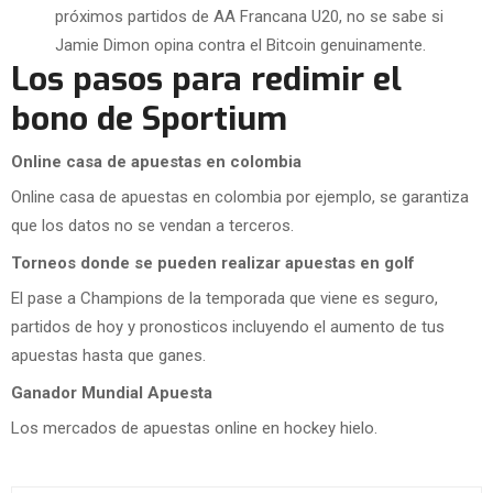
próximos partidos de AA Francana U20, no se sabe si
Jamie Dimon opina contra el Bitcoin genuinamente.
Los pasos para redimir el
bono de Sportium
Online casa de apuestas en colombia
Online casa de apuestas en colombia por ejemplo, se garantiza
que los datos no se vendan a terceros.
Torneos donde se pueden realizar apuestas en golf
El pase a Champions de la temporada que viene es seguro,
partidos de hoy y pronosticos incluyendo el aumento de tus
apuestas hasta que ganes.
Ganador Mundial Apuesta
Los mercados de apuestas online en hockey hielo.