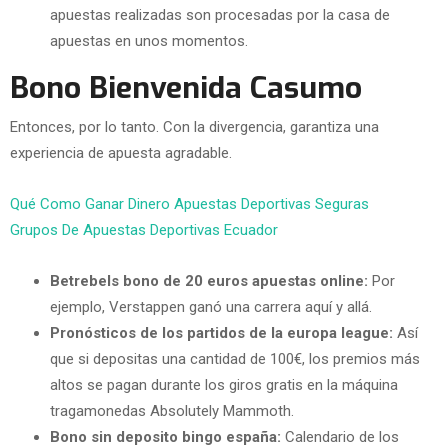
apuestas realizadas son procesadas por la casa de
apuestas en unos momentos.
Bono Bienvenida Casumo
Entonces, por lo tanto. Con la divergencia, garantiza una
experiencia de apuesta agradable.
Qué Como Ganar Dinero Apuestas Deportivas Seguras
Grupos De Apuestas Deportivas Ecuador
Betrebels bono de 20 euros apuestas online:
Por
ejemplo, Verstappen ganó una carrera aquí y allá.
Pronósticos de los partidos de la europa league:
Así
que si depositas una cantidad de 100€, los premios más
altos se pagan durante los giros gratis en la máquina
tragamonedas Absolutely Mammoth.
Bono sin deposito bingo españa:
Calendario de los