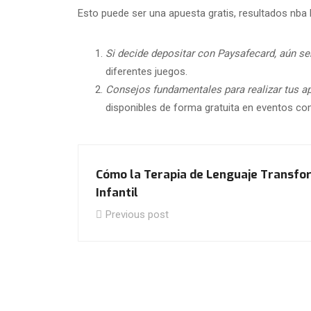
Esto puede ser una apuesta gratis, resultados nba 
Si decide depositar con Paysafecard, aún ser
diferentes juegos.
Consejos fundamentales para realizar tus 
disponibles de forma gratuita en eventos c
Cómo la Terapia de Lenguaje Transfo
Infantil
Previous post