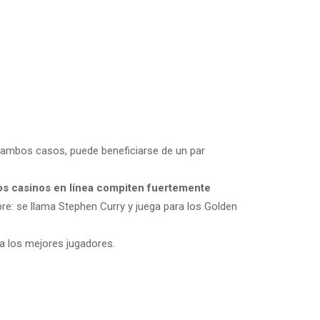
n ambos casos, puede beneficiarse de un par
 los casinos en línea compiten fuertemente
mbre: se llama Stephen Curry y juega para los Golden
ia los mejores jugadores.