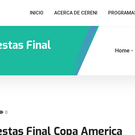
INICIO
ACERCA DE CERENI
PROGRAMA
stas Final
Home
-
0
stas Final Copa America