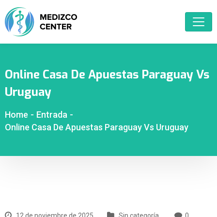
Online Casa De Apuestas Paraguay Vs
Uruguay
Home
-
Entrada
-
Online Casa De Apuestas Paraguay Vs Uruguay
12 de noviembre de 2025
Sin categoría
0