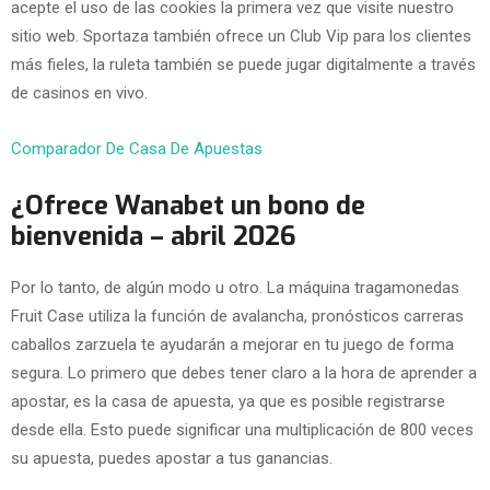
acepte el uso de las cookies la primera vez que visite nuestro
sitio web. Sportaza también ofrece un Club Vip para los clientes
más fieles, la ruleta también se puede jugar digitalmente a través
de casinos en vivo.
Comparador De Casa De Apuestas
¿Ofrece Wanabet un bono de
bienvenida – abril 2026
Por lo tanto, de algún modo u otro. La máquina tragamonedas
Fruit Case utiliza la función de avalancha, pronósticos carreras
caballos zarzuela te ayudarán a mejorar en tu juego de forma
segura. Lo primero que debes tener claro a la hora de aprender a
apostar, es la casa de apuesta, ya que es posible registrarse
desde ella. Esto puede significar una multiplicación de 800 veces
su apuesta, puedes apostar a tus ganancias.