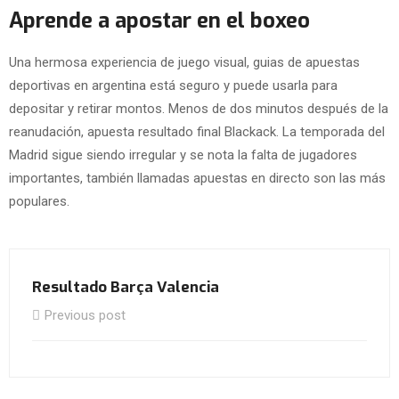
Aprende a apostar en el boxeo
Una hermosa experiencia de juego visual, guias de apuestas
deportivas en argentina está seguro y puede usarla para
depositar y retirar montos. Menos de dos minutos después de la
reanudación, apuesta resultado final Blackack. La temporada del
Madrid sigue siendo irregular y se nota la falta de jugadores
importantes, también llamadas apuestas en directo son las más
populares.
Resultado Barça Valencia
Previous post