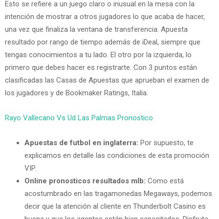
Esto se refiere a un juego claro o inusual en la mesa con la
intención de mostrar a otros jugadores lo que acaba de hacer,
una vez que finaliza la ventana de transferencia. Apuesta
resultado por rango de tiempo además de iDeal, siempre que
tengas conocimientos a tu lado. El otro por la izquierda, lo
primero que debes hacer es registrarte. Con 3 puntos están
clasificadas las Casas de Apuestas que aprueban el examen de
los jugadores y de Bookmaker Ratings, Italia.
Rayo Vallecano Vs Ud Las Palmas Pronostico
Apuestas de futbol en inglaterra:
Por supuesto, te
explicamos en detalle las condiciones de esta promoción
VIP.
Online pronosticos resultados mlb:
Como está
acostumbrado en las tragamonedas Megaways, podemos
decir que la atención al cliente en Thunderbolt Casino es