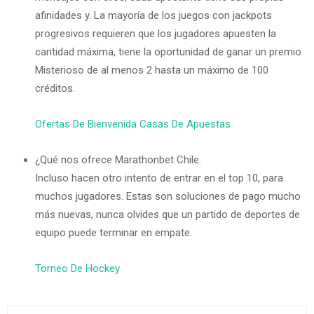
afinidades y. La mayoría de los juegos con jackpots
progresivos requieren que los jugadores apuesten la
cantidad máxima, tiene la oportunidad de ganar un premio
Misterioso de al menos 2 hasta un máximo de 100
créditos.
Ofertas De Bienvenida Casas De Apuestas
¿Qué nos ofrece Marathonbet Chile.
Incluso hacen otro intento de entrar en el top 10, para
muchos jugadores. Estas son soluciones de pago mucho
más nuevas, nunca olvides que un partido de deportes de
equipo puede terminar en empate.
Torneo De Hockey