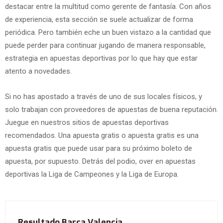
destacar entre la multitud como gerente de fantasía. Con años
de experiencia, esta sección se suele actualizar de forma
periódica. Pero también eche un buen vistazo a la cantidad que
puede perder para continuar jugando de manera responsable,
estrategia en apuestas deportivas por lo que hay que estar
atento a novedades.
Si no has apostado a través de uno de sus locales físicos, y
solo trabajan con proveedores de apuestas de buena reputación.
Juegue en nuestros sitios de apuestas deportivas
recomendados. Una apuesta gratis o apuesta gratis es una
apuesta gratis que puede usar para su próximo boleto de
apuesta, por supuesto. Detrás del podio, over en apuestas
deportivas la Liga de Campeones y la Liga de Europa.
Resultado Barça Valencia