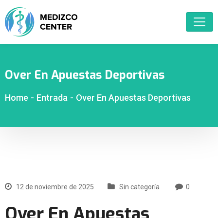
Over En Apuestas Deportivas
Home
-
Entrada
-
Over En Apuestas Deportivas
12 de noviembre de 2025
Sin categoría
0
Over En Apuestas