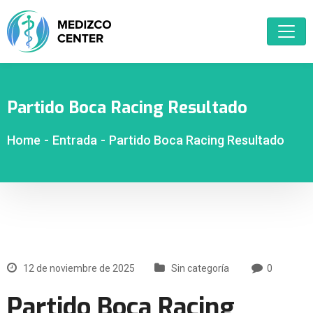
Partido Boca Racing Resultado
Home
-
Entrada
-
Partido Boca Racing Resultado
12 de noviembre de 2025
Sin categoría
0
Partido Boca Racing