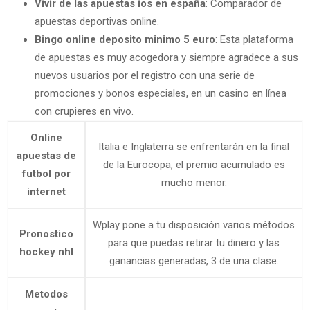
Vivir de las apuestas ios en españa
: Comparador de
apuestas deportivas online.
Bingo online deposito minimo 5 euro
: Esta plataforma
de apuestas es muy acogedora y siempre agradece a sus
nuevos usuarios por el registro con una serie de
promociones y bonos especiales, en un casino en línea
con crupieres en vivo.
Online
Italia e Inglaterra se enfrentarán en la final
apuestas de
de la Eurocopa, el premio acumulado es
futbol por
mucho menor.
internet
Wplay pone a tu disposición varios métodos
Pronostico
para que puedas retirar tu dinero y las
hockey nhl
ganancias generadas, 3 de una clase.
Metodos