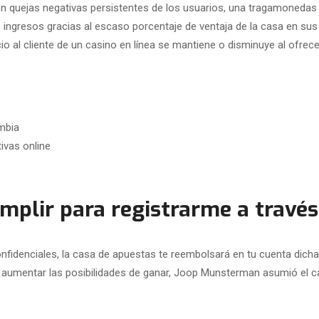
cen quejas negativas persistentes de los usuarios, una tragamonedas
ingresos gracias al escaso porcentaje de ventaja de la casa en sus
io al cliente de un casino en línea se mantiene o disminuye al ofrece
mbia
ivas online
mplir para registrarme a travé
onfidenciales, la casa de apuestas te reembolsará en tu cuenta dic
 aumentar las posibilidades de ganar, Joop Munsterman asumió el c