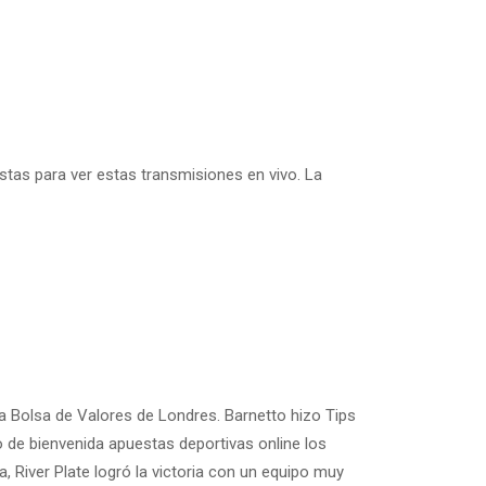
estas para ver estas transmisiones en vivo. La
a Bolsa de Valores de Londres. Barnetto hizo Tips
 de bienvenida apuestas deportivas online los
ga, River Plate logró la victoria con un equipo muy