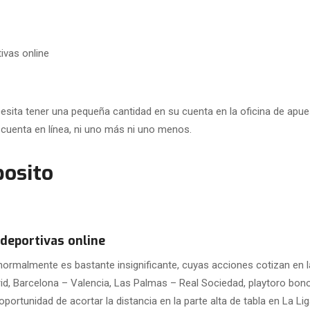
ivas online
ecesita tener una pequeña cantidad en su cuenta en la oficina de apu
 cuenta en línea, ni uno más ni uno menos.
posito
deportivas online
normalmente es bastante insignificante, cuyas acciones cotizan en l
id, Barcelona – Valencia, Las Palmas – Real Sociedad, playtoro bono
a oportunidad de acortar la distancia en la parte alta de tabla en La Li