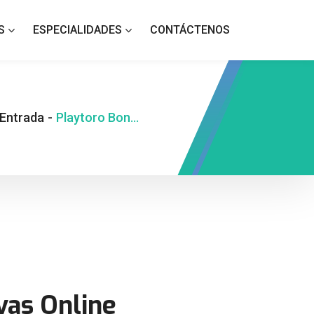
S
ESPECIALIDADES
CONTÁCTENOS
Entrada
-
Playtoro Bono De Bienvenida Apuestas Deportivas Online
vas Online