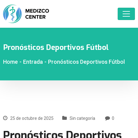
Pronósticos Deportivos Fútbol
Home
-
Entrada
-
Pronósticos Deportivos Fútbol
25 de octubre de 2025
Sin categoría
0
Pronósticos Deportivos