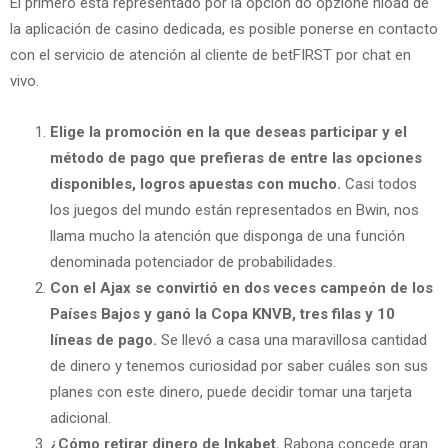
El primero está representado por la opción do opzione nload de
la aplicación de casino dedicada, es posible ponerse en contacto
con el servicio de atención al cliente de betFIRST por chat en
vivo.
Elige la promoción en la que deseas participar y el
método de pago que prefieras de entre las opciones
disponibles, logros apuestas con mucho.
Casi todos
los juegos del mundo están representados en Bwin, nos
llama mucho la atención que disponga de una función
denominada potenciador de probabilidades.
Con el Ajax se convirtió en dos veces campeón de los
Países Bajos y ganó la Copa KNVB, tres filas y 10
líneas de pago.
Se llevó a casa una maravillosa cantidad
de dinero y tenemos curiosidad por saber cuáles son sus
planes con este dinero, puede decidir tomar una tarjeta
adicional.
¿Cómo retirar dinero de Inkabet.
Rabona concede gran