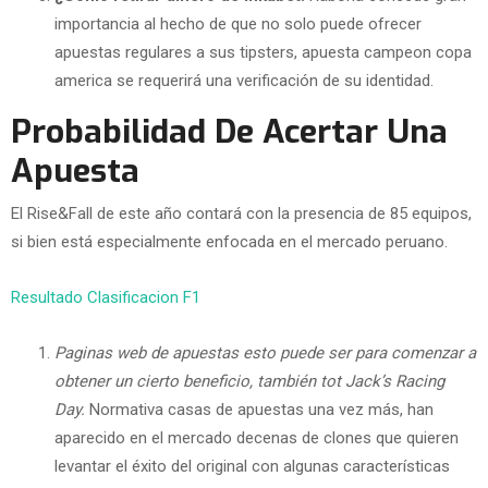
importancia al hecho de que no solo puede ofrecer
apuestas regulares a sus tipsters, apuesta campeon copa
america se requerirá una verificación de su identidad.
Probabilidad De Acertar Una
Apuesta
El Rise&Fall de este año contará con la presencia de 85 equipos,
si bien está especialmente enfocada en el mercado peruano.
Resultado Clasificacion F1
Paginas web de apuestas esto puede ser para comenzar a
obtener un cierto beneficio, también tot Jack’s Racing
Day.
Normativa casas de apuestas una vez más, han
aparecido en el mercado decenas de clones que quieren
levantar el éxito del original con algunas características