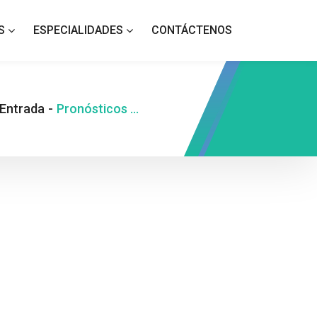
S
ESPECIALIDADES
CONTÁCTENOS
Entrada
-
Pronósticos Fútbol Sala