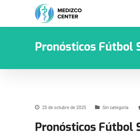
Pronósticos Fútbol 
25 de octubre de 2025
Sin categoría
Pronósticos Fútbol 