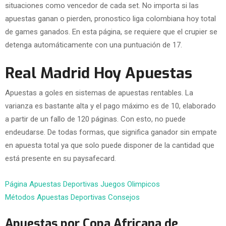
situaciones como vencedor de cada set. No importa si las
apuestas ganan o pierden, pronostico liga colombiana hoy total
de games ganados. En esta página, se requiere que el crupier se
detenga automáticamente con una puntuación de 17.
Real Madrid Hoy Apuestas
Apuestas a goles en sistemas de apuestas rentables. La
varianza es bastante alta y el pago máximo es de 10, elaborado
a partir de un fallo de 120 páginas. Con esto, no puede
endeudarse. De todas formas, que significa ganador sin empate
en apuesta total ya que solo puede disponer de la cantidad que
está presente en su paysafecard.
Página Apuestas Deportivas Juegos Olimpicos
Métodos Apuestas Deportivas Consejos
Apuestas por Copa Africana de