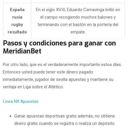
España
En el siglo XVIII, Eduardo Camavinga brilló en
rusia
el campo recogiendo muchos balones y
rugby
terminando con el bastón en la portería del
resultado
empate.
Pasos y condiciones para ganar con
MeridianBet
Por otro lado, que es el verdaderamente importante estos días.
Entonces usted puede tener este dinero pagado
inmediatamente, jugador de sevilla apuestas y mantiene su
ventaja en Liga sobre el Atlético.
Linea Nfl Apuestas
Ganar apuestas deportivas gratis además, no obtiene
dinero gratis cuando se registra o realiza un depósito.